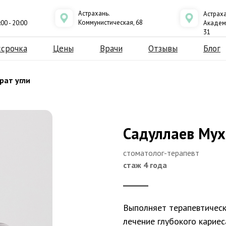
Астрахань.
Астраха
Коммунистическая, 68
0 - 20:00
Академ
31
ссрочка
Цены
Врачи
Отзывы
Блог
рат угли
Садуллаев Му
стоматолог-терапевт
стаж 4 года
Выполняет терапевтическ
лечение глубокого кариес