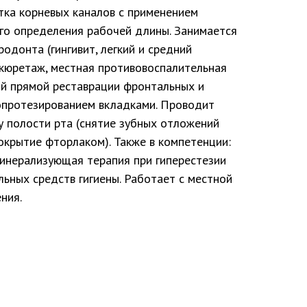
ка корневых каналов с применением
го определения рабочей длины. Занимается
одонта (гингивит, легкий и средний
кюретаж, местная противовоспалительная
ой прямой реставрации фронтальных и
опротезированием вкладками. Проводит
у полости рта (снятие зубных отложений
покрытие фторлаком). Также в компетенции:
минерализующая терапия при гиперестезии
ьных средств гигиены. Работает с местной
ния.