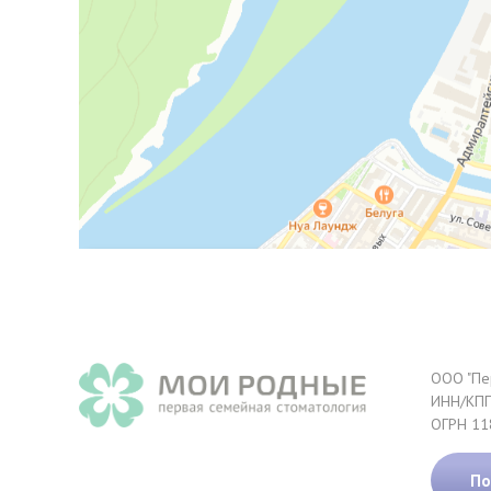
ООО "Пе
ИНН/КПП
ОГРН 11
По