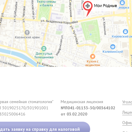
рвая семейная стоматология"
Медицинская лицензия
Угол
 3019025170/301901001
№Л041-01153-30/00364102
Лице
83025006416
от 03.02.2020
Офиц
дать заявку на справку для налоговой