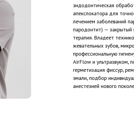
эндодонтическая обработ
апекслокатора для точно
лечением заболеваний пар
пародонтит) — закрытый 
терапия. Владеет техник
жевательных зубов, микр
профессиональную гигиен
AirFlow и ультразвуком, 
ул. Коммунистическая, 68
Работаем ежедневно
ка Королева, 31
8:30 - 20:30
герметизация фиссур, ре
эмали, подбор индивидуал
анестезией нового поколе