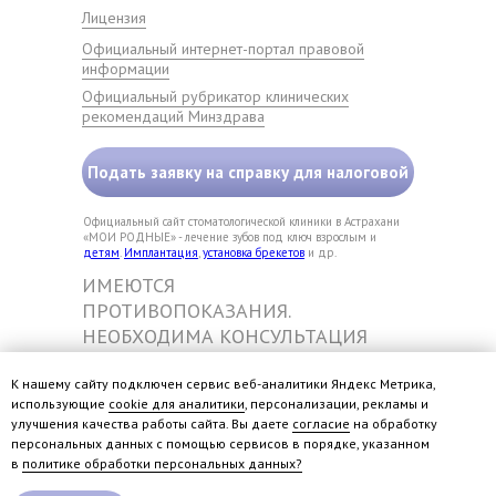
Лицензия
Официальный интернет-портал правовой
информации
Официальный рубрикатор клинических
рекомендаций Минздрава
Подать заявку на справку для налоговой
Официальный сайт стоматологической клиники в Астрахани
«МОИ РОДНЫЕ» - лечение зубов под ключ взрослым и
детям
.
Имплантация
,
установка брекетов
и др.
ИМЕЮТСЯ
ПРОТИВОПОКАЗАНИЯ.
НЕОБХОДИМА КОНСУЛЬТАЦИЯ
СПЕЦИАЛИСТА.
Обращаем ваше внимание на то, что данный Интернет-сайт
носит исключительно информационный характер и ни при
К нашему сайту подключен сервис веб-аналитики Яндекс Метрика,
каких условиях не является публичной офертой,
использующие
cookie для аналитики
, персонализации, рекламы и
определяемой положениями Статьи 437 Гражданского
улучшения качества работы сайта. Вы даете
согласие
на обработку
кодекса РФ. НЕОБХОДИМА КОНСУЛЬТАЦИЯ СПЕЦИАЛИСТА.
персональных данных с помощью сервисов в порядке, указанном
в
политике обработки персональных данных?