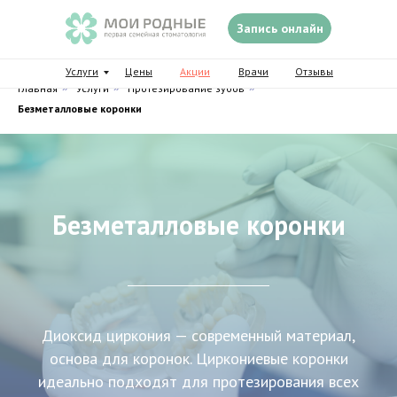
Запись онлайн
Услуги
Цены
Акции
Врачи
Отзывы
Главная
»
Услуги
»
Протезирование зубов
»
Безметалловые коронки
Безметалловые коронки
Диоксид циркония — современный материал,
основа для коронок. Циркониевые коронки
идеально подходят для протезирования всех