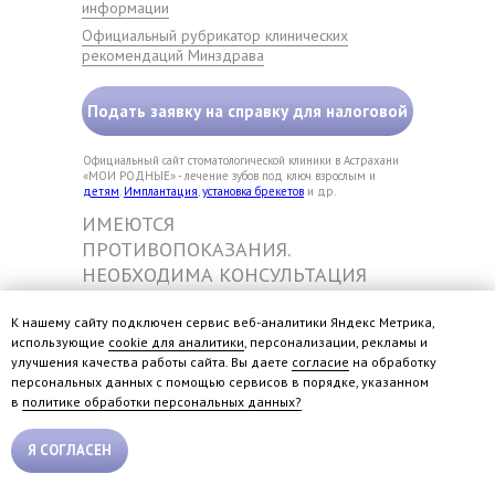
информации
Официальный рубрикатор клинических
рекомендаций Минздрава
Подать заявку на справку для налоговой
Официальный сайт стоматологической клиники в Астрахани
«МОИ РОДНЫЕ» - лечение зубов под ключ взрослым и
детям
.
Имплантация
,
установка брекетов
и др.
ИМЕЮТСЯ
ПРОТИВОПОКАЗАНИЯ.
НЕОБХОДИМА КОНСУЛЬТАЦИЯ
СПЕЦИАЛИСТА.
Обращаем ваше внимание на то, что данный Интернет-сайт
носит исключительно информационный характер и ни при
К нашему сайту подключен сервис веб-аналитики Яндекс Метрика,
каких условиях не является публичной офертой,
использующие
cookie для аналитики
, персонализации, рекламы и
определяемой положениями Статьи 437 Гражданского
улучшения качества работы сайта. Вы даете
согласие
на обработку
кодекса РФ. НЕОБХОДИМА КОНСУЛЬТАЦИЯ СПЕЦИАЛИСТА.
персональных данных с помощью сервисов в порядке, указанном
в
политике обработки персональных данных?
ПОЗВОНИТЬ +7 (8512) 20-14-70
Я СОГЛАСЕН