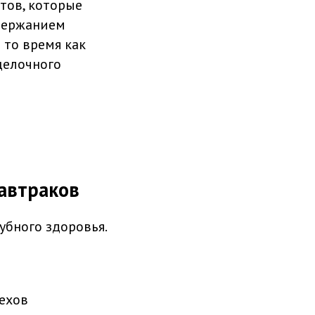
тов, которые
одержанием
 то время как
щелочного
автраков
бного здоровья.
рехов