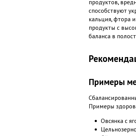
продуктов, вред
способствуют ук
кальция, фтора и
продукты с высо
баланса в полост
Рекоменда
Примеры ме
Сбалансированны
Примеры здоровы
Овсянка с я
Цельнозерно