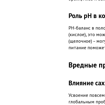
Роль рН в к
РН-баланс в пол
(кислое), это м
(щелочное) – мог
питание поможет
Вредные пр
Влияние сах
Усвоение повсем
глобальным проб