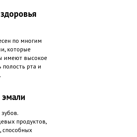
 здоровья
есен по многим
и, которые
ты имеют высокое
 полость рта и
.
 эмали
зубов.
щевых продуктов,
, способных