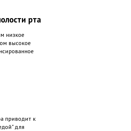
полости рта
ом низкое
ком высокое
ансированное
ра приводит к
едой" для