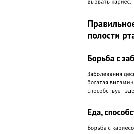
вызвать кариес.
Правильное
полости рт
Борьба с за
Заболевания дес
богатая витамино
способствует зд
Еда, способ
Борьба с кариес