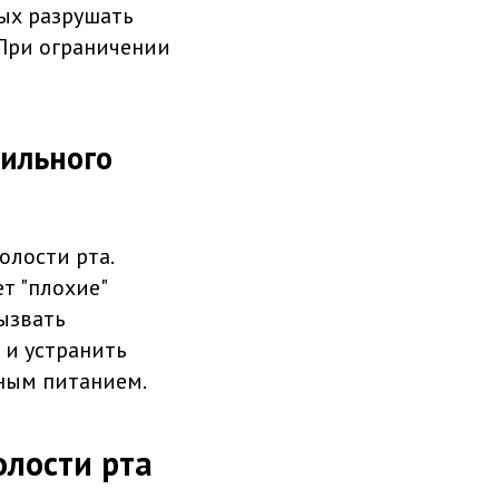
ных разрушать
 При ограничении
вильного
олости рта.
ет "плохие"
ызвать
 и устранить
ьным питанием.
олости рта