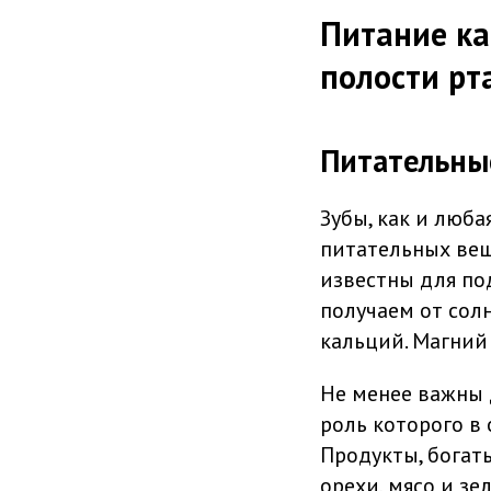
Питание ка
полости рт
Питательные
Зубы, как и люб
питательных вещ
известны для по
получаем от солн
кальций. Магний
Не менее важны 
роль которого в
Продукты, богат
орехи, мясо и з