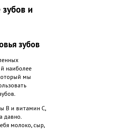
 зубов и
овья зубов
еленных
ий наиболее
 который мы
пользовать
зубов.
ы B и витамин C,
а давно.
ебя молоко, сыр,