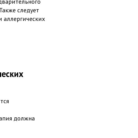
едварительного
Также следует
и аллергических
ческих
тся
апия должна