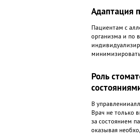
Адаптация п
Пациентам с алл
организма и по 
индивидуализиро
минимизировать 
Роль стомат
состояниям
В управленииалл
Врач не только 
за состоянием п
оказывая необх