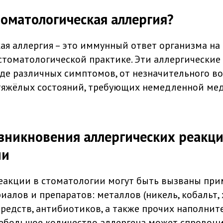
томатологическая аллергия?
ая аллергия – это иммунный ответ организма на 
стоматологической практике. Эти аллергические
иде различных симптомов, от незначительного в
тяжёлых состояний, требующих немедленной ме
зникновения аллергических реакци
ии
еакции в стоматологии могут быть вызваны пр
алов и препаратов: металлов (никель, кобальт, х
редств, антибиотиков, а также прочих наполнит
ебольшое количество аллергена может спровоц