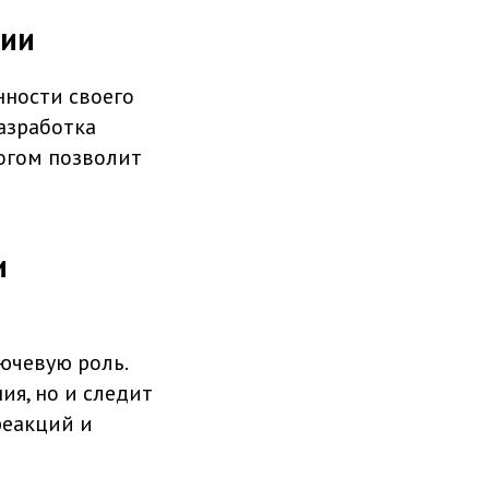
гии
нности своего
азработка
огом позволит
и
ючевую роль.
я, но и следит
реакций и