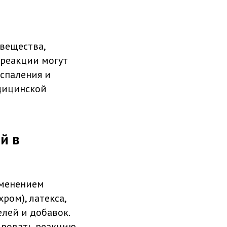
вещества,
 реакции могут
оспаления и
дицинской
й в
именением
ром), латекса,
елей и добавок.
ировать реакцию