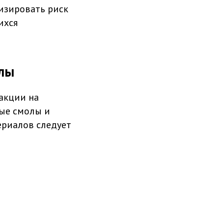
изировать риск
ихся
алы
акции на
ные смолы и
ериалов следует