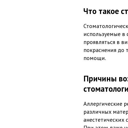
Что такое с
Стоматологическ
используемые в 
проявляться в в
покраснения до 
помощи.
Причины во
стоматолог
Аллергические р
различных матери
анестетических с
При этом даже н