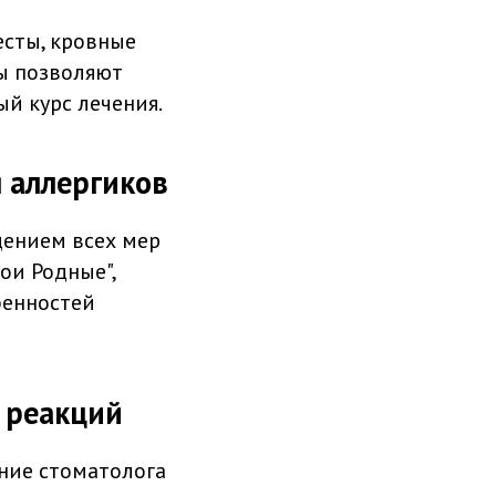
есты, кровные
ды позволяют
й курс лечения.
 аллергиков
дением всех мер
ои Родные",
бенностей
 реакций
ние стоматолога