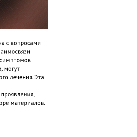
на с вопросами
заимосвязи
я симптомов
, могут
го лечения. Эта
 проявления,
боре материалов.