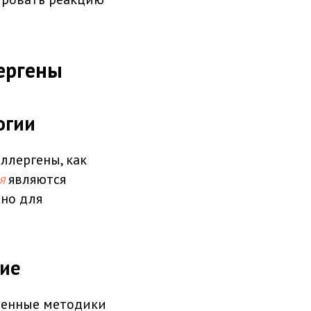
ергены
огии
ллергены, как
я
являются
но для
ние
еменные методики