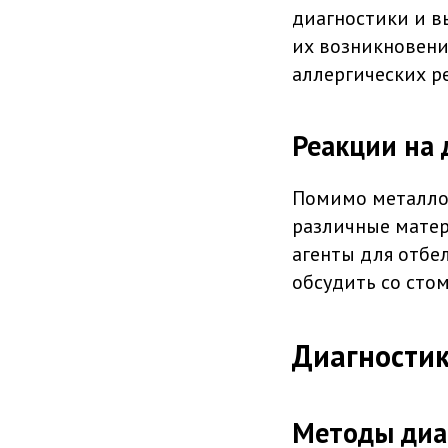
диагностики и в
их возникновени
аллергических р
Реакции на 
Помимо металлов
различные матер
агенты для отбе
обсудить со сто
Диагностик
Методы диаг